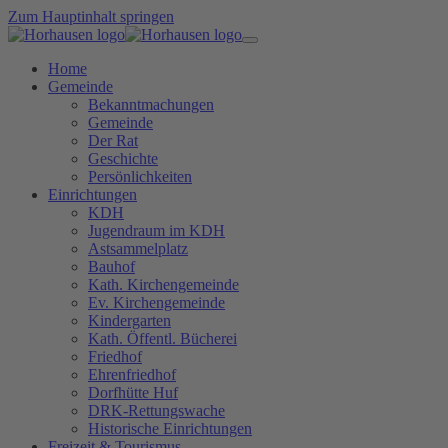
Zum Hauptinhalt springen
Home
Gemeinde
Bekanntmachungen
Gemeinde
Der Rat
Geschichte
Persönlichkeiten
Einrichtungen
KDH
Jugendraum im KDH
Astsammelplatz
Bauhof
Kath. Kirchengemeinde
Ev. Kirchengemeinde
Kindergarten
Kath. Öffentl. Bücherei
Friedhof
Ehrenfriedhof
Dorfhütte Huf
DRK-Rettungswache
Historische Einrichtungen
Freizeit & Tourismus