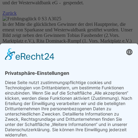
und der Westerwaldbank eG - gespendet.
Zurück
In der Mitte die glücklichen Gewinner der drei Hauptpreise, die
erneut von Sparkasse und Westerwaldbank gestiftet wurden. Unser
Bild zeigt neben den Gewinnern Tobias Fassbender (2.Vors.
Marktplatz e.V.), Rita Dominack-Rumpf (1. Vors. Marktplatz e.V.)
auf der linken sowie die Erdbeerkönigin Vanessa Otte und
Ortsbürgermeister Thomas Schmidt auf der rechten Seite (Foto: Jörg
Rumpf)
Ortsgemeinde Horhausen
Am Bach 5
56593 Horhausen (Westerwald)
Telefon: 0 26 87 / 92 68 30
E-Mail:
ortsgemeinde(at)horhausen.de
Infos
Fotogalerie