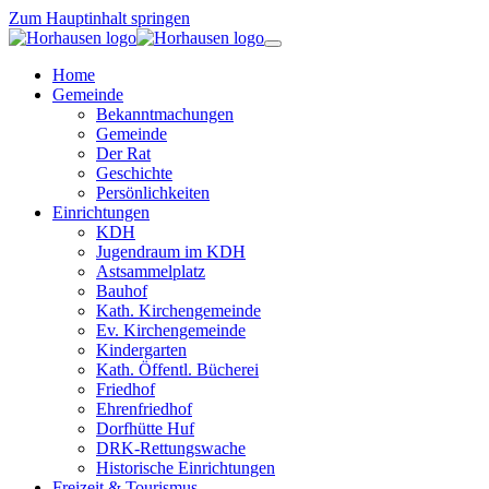
Zum Hauptinhalt springen
Home
Gemeinde
Bekanntmachungen
Gemeinde
Der Rat
Geschichte
Persönlichkeiten
Einrichtungen
KDH
Jugendraum im KDH
Astsammelplatz
Bauhof
Kath. Kirchengemeinde
Ev. Kirchengemeinde
Kindergarten
Kath. Öffentl. Bücherei
Friedhof
Ehrenfriedhof
Dorfhütte Huf
DRK-Rettungswache
Historische Einrichtungen
Freizeit & Tourismus