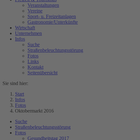
Veranstaltungen
Vereine
Sport- u. Freizeitanlagen
Gastronomie/Unterkünfte
Wirtschaft
Unternehmen
Infos
Suche
Straßenbeleuchtungsstörung
Fotos
Links
Kontakt
Seitenübersicht
Sie sind hier:
Start
Infos
Fotos
Oktobermarkt 2016
Suche
Straßenbeleuchtungsstörung
Fotos
Gesundheitstag 2017