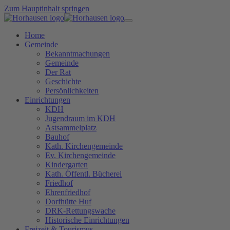
Zum Hauptinhalt springen
Home
Gemeinde
Bekanntmachungen
Gemeinde
Der Rat
Geschichte
Persönlichkeiten
Einrichtungen
KDH
Jugendraum im KDH
Astsammelplatz
Bauhof
Kath. Kirchengemeinde
Ev. Kirchengemeinde
Kindergarten
Kath. Öffentl. Bücherei
Friedhof
Ehrenfriedhof
Dorfhütte Huf
DRK-Rettungswache
Historische Einrichtungen
Freizeit & Tourismus